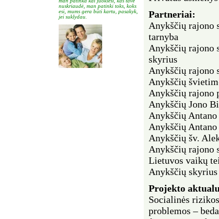
man patinka kai juokiesi, kas tave
nuskriaudė, man patinki toks, koks
esi, mums gera būti kartu, pasakyk,
Partneriai:
jei suklydau.
Anykščių rajono s
tarnyba
Anykščių rajono 
skyrius
Anykščių rajono 
Anykščių švietim
Anykščių rajono p
Anykščių Jono Bi
Anykščių Antano 
Anykščių Antano
Anykščių šv. Alek
Anykščių rajono s
Lietuvos vaikų te
Anykščių skyrius
Projekto aktual
Socialinės riziko
problemos – bedar