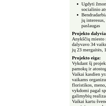
Ugdyti žmon
socialinio a
Bendradarbia
jų interesus
paslaugas
Projekto dalyvia
Anykščių miesto s
dalyvavo 34 vaikų
jų 23 mergaitės, 
Projekto eiga:
Vykdant šį projek
pamokų ir atostog
Vaikai kasdien yr
vaikams organizu
floristikos, meno
vykdomi pagal sp
galimybių realiza
Vaikai kartu šven