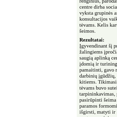
renginius, paroda
centre dirba soci
vyksta grupinės a
konsultacijos vai
tėvams. Kelis kar
šeimos.
Rezultatai:
Įgyvendinant šį p
žalingiems įproči
saugią aplinką ce
įdomią ir turinin
pamaitinti, gavo 
darbinių įgūdžių,
kitiems. Tikimasi
tėvams buvo sutei
tarpininkavimas,
pasirūpinti šeima
paramos formomis
išgirsti, matyti i