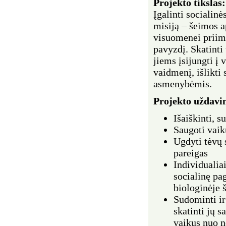
Projekto tikslas:
Įgalinti socialinė
misiją – šeimos ap
visuomenei priimt
pavyzdį. Skatinti 
jiems įsijungti į
vaidmenį, išlikti
asmenybėmis.
Projekto uždavin
Išaiškinti, s
Saugoti vaik
Ugdyti tėvų 
pareigas
Individualiai
socialinę pa
biologinėje 
Sudominti ir 
skatinti jų s
vaikus nuo n