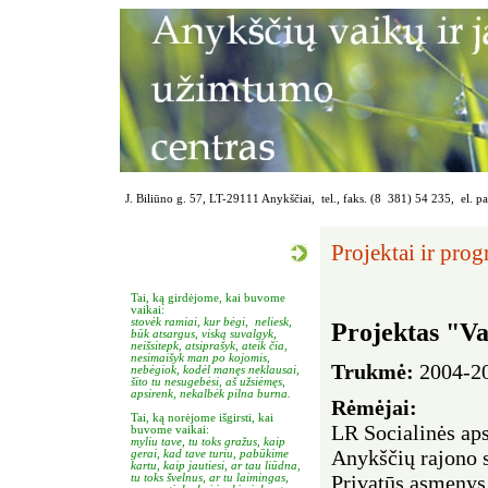
J. Biliūno g. 57, LT-29111 Anykščiai, tel., faks. (8 381) 54 235, el. p
Projektai ir pro
Tai, ką girdėjome, kai buvome
vaikai:
stovėk ramiai, kur bėgi, neliesk,
Projektas "Va
būk atsargus, viską suvalgyk,
neišsitepk, atsiprašyk, ateik čia,
nesimaišyk man po kojomis,
Trukmė:
2004-2
nebėgiok, kodėl manęs neklausai,
šito tu nesugebėsi, aš užsiėmęs,
apsirenk, nekalbėk pilna burna.
Rėmėjai:
Tai, ką norėjome išgirsti, kai
LR Socialinės aps
buvome vaikai:
myliu tave, tu toks gražus, kaip
Anykščių rajono 
gerai, kad tave turiu, pabūkime
kartu, kaip jautiesi, ar tau liūdna,
Privatūs asmenys
tu toks švelnus, ar tu laimingas,