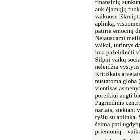
finansinių sunku
auklėjamųjų funk
vaikuose iškreipt
aplinką, visuomen
patiria emocinį d
Nejausdami meilės
vaikai, turintys 
ima pažeidinėti v
Silpni vaikų socia
neleidžia vystyti
Kritiškais atveja
nustatoma globa 
vientisas asmeny
poreikiui augti b
Pagrindinis centro
nariais, siekiant
ryšių su aplinka.
šeima pati ugdytų
priemonių – vaik