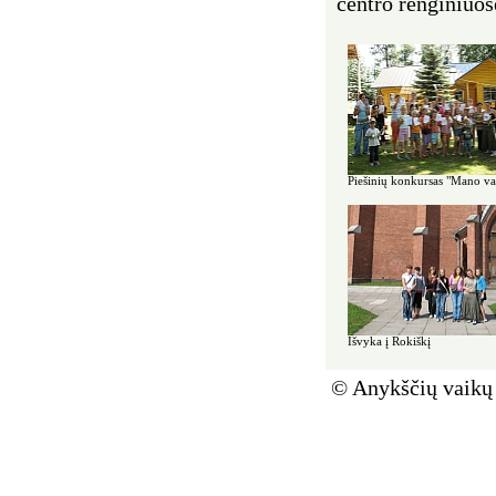
centro renginiuos
Piešinių konkursas "Mano va
Išvyka į Rokiškį
© Anykščių vaikų