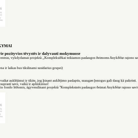
KYMAI
rie pozityvios tëvystës ir dalyvauti mokymuose
entras, vykdydamas projektà ,,Kompleksiðkai teikiamos paslaugos ðeimoms Anykðèiø rajono sav
a ir laikas bus tikslinami susidarius grupei)
 vaikø auklëjimui ir tikite, jog þinant auklëjimo paslaptis, suaugæs þmogus gali daug kà pakeisti.
prasti save, vaikà ir aplinkinius!
nio fondo lëðomis, ágyvendinant projektà "Kompleksinës paslaugos ðeimai Anykðèiø rajono savi