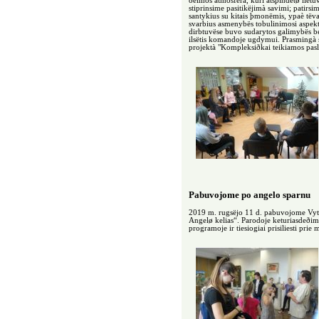
ðeimos atmosferà, kuri atspindëtø lietu
stiprinsime pasitikëjimà savimi; patirs
santykius su kitais þmonëmis, ypaè të
svarbius asmenybës tobulinimosi aspek
dirbtuvëse buvo sudarytos galimybës be
ilsëtis komandoje ugdymui. Prasmingà 
projektà "Kompleksiðkai teikiamos pas
Pabuvojome po angelo sparnu
2019 m. rugsëjo 11 d. pabuvojome Vyta
Angelø kelias“. Parodoje keturiasdeðim
programoje ir tiesiogiai prisiliesti pr