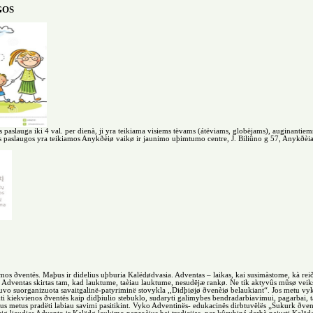
GOS
s paslauga iki 4 val. per dienà, ji yra teikiama visiems tëvams (átëviams, globëjams), auginantiem
s paslaugos yra teikiamos Anykðèiø vaikø ir jaunimo uþimtumo centre, J. Biliûno g 57, Anykðèiai
amos ðventës. Maþus ir didelius uþburia Kalëdødvasia. Adventas – laikas, kai susimàstome, kà re
s. Adventas skirtas tam, kad lauktume, taèiau lauktume, nesudëjæ rankø. Ne tik aktyvûs mûsø veik
vo suorganizuota savaitgalinë-patyriminë stovykla ,,Didþiøjø ðvenèiø belaukiant“. Jos metu vy
ukti kiekvienos ðventës kaip didþiulio stebuklo, sudaryti galimybes bendradarbiavimui, pagarbai, t
us metus pradëti labiau savimi pasitikint. Vyko Adventinës- edukacinës dirbtuvëlës „Sukurk ðvent