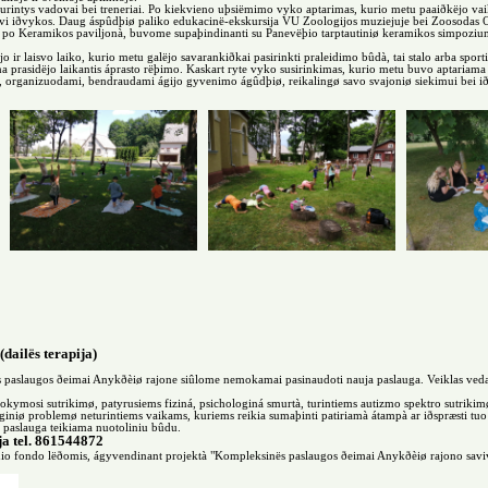
urintys vadovai bei treneriai. Po kiekvieno uþsiëmimo vyko aptarimas, kurio metu paaiðkëjo vaikø
 dvi iðvykos. Daug áspûdþiø paliko edukacinë-ekskursija VU Zoologijos muziejuje bei Zoosodas 
ja po Keramikos paviljonà, buvome supaþindinanti su Panevëþio tarptautiniø keramikos simpozium
jo ir laisvo laiko, kurio metu galëjo savarankiðkai pasirinkti praleidimo bûdà, tai stalo arba spo
ena prasidëjo laikantis áprasto rëþimo. Kaskart ryte vyko susirinkimas, kurio metu buvo aptariama
, organizuodami, bendraudami ágijo gyvenimo ágûdþiø, reikalingø savo svajoniø siekimui bei ið
ilës terapija)
slaugos ðeimai Anykðèiø rajone siûlome nemokamai pasinaudoti nauja paslauga. Veiklas veda: Lie
mokymosi sutrikimø, patyrusiems fiziná, psichologiná smurtà, turintiems autizmo spektro sutriki
ologiniø problemø neturintiems vaikams, kuriems reikia sumaþinti patiriamà átampà ar iðspræsti tuo
u paslauga teikiama nuotoliniu bûdu.
ja tel. 861544872
nio fondo lëðomis, ágyvendinant projektà "Kompleksinës paslaugos ðeimai Anykðèiø rajono savi