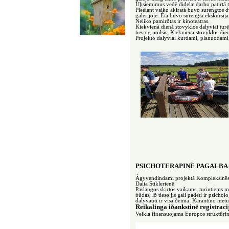
Uþsiëmimus vedë didelæ darbo patirtá t
Pleèiant vaikø akiratá buvo surengtos
galerijoje. Èia buvo surengta ekskursi
Neliko pamirðtas ir kinoteatras.
Kiekvienà dienà stovyklos dalyviai turë
tiesiog poilsis. Kiekviena stovyklos di
Projekto dalyviai kurdami, planuodami
PSICHOTERAPINË PAGALBA (da
Ágyvendindami projektà Kompleksinës pa
Dalia Stiklerienë
Paslaugos skirtos vaikams, turintiems 
bûdas, ið tiesø jis gali padëti ir psich
dalyvauti ir visa ðeima. Karantino met
Reikalinga iðankstinë registraci
Veikla finansuojama Europos struktûri