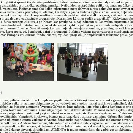
 kûrybiðkai spræsti iðkylanèias problemas. Judesio teatro uþsiëmimo metu dalyviai mokësi patirt
s atsipalaiduoja ir visiðkai paklûsta muzikai. Neiðdildomus áspûdþius paliko tapymas ant ðilko. 
, vaizduotæ. Pieðimas simboliø kalba- uþsiëmimo metu dalyviai turëjo galimybæ instinktyviai ri
ðka laisvë- pasak psichologës Jolantos, kai dalyvis gauna leidimà elgtis visiðkai laisvai, beþaisda
 santykius su aplinka...Garsø meditacijos metu dalyviai mokësi susitelkti á garsà, kvëpavimà. St
jà ir sudalyvavo edukacinëje programoje ,,Keramikos kûrinius sudëk á paveikslà“. Kiekvienas u
us. Buvo surengta ekskursija po Keramikos paviljonà, supaþindinanti su Panevëþio tarptautiniø 
enas burtø keliu iðsitraukë tris paveiksliukus ið dvylikos galimø su pavaizduotais objektais ir ori
e ir Forum Cinemas. Savaitë geroje kompanijoje, dalyvaujant ádomiose, prasmingose veiklose pr
tu, kartu sportuoti, bendrauti, þaisti ir draugauti. Linkime visiems geros vasaros ir svarbiausia nesu
mos Europos struktûrinio fondo lëðomis, vykdant projektà ,,Kompleksiðkai teikiamos paslaugo
i
orutos) piliakalnio istorinio komplekso papilio kiemà, á Aitvarø ðventæ, susirenka gausus bûrys
Anykðèiø vaikø ir jaunimo uþimtumo centro vadovë, mokytojos, vaikai susirinko á minëjimà, ski
 dabar jau ðviesaus atminimo Vytautas Galvonas. Imta màstyti, kaip bûtø galima áamþinti sporto o
lgirdo Kovaliûno atminimà. Gimë idëja organizuoti Aitvarø ðventæ. Po metø ðventë ávyko – An
 aitvarus pasigaminæ miesto mokyklø mokiniai su savo mokytojais. Ðventæ skyrëme jau ir ðviesia
 Kovaliûnaitës–Vingrienës iniciatyva, ðiemet nuspræsta daryti aitvarø gaminimo dirbtuvëles, kuriø
unimo uþimtumo centro vaikams ir Antano Baranausko pagrindinës mokyklos mokiniams aitvarus pad
Vilkonèius, Andrius Andrikonis, Almantas Èielis, dukra Jûratë Vingrienë, keturi aviatoriaus anû
sius pasveikino ið dangaus, skrisdamas Viliaus Ordos pilotuojama skraidykle, o kiekvienas, daly
aþiai kilo á dangø aitvarai, skraidindami ATMINTÁ ir mums primindami du garbingus anykðtën
, kaip vël susitiksime kitàmet.