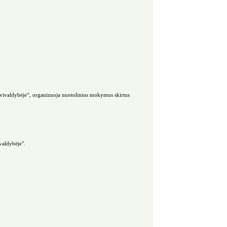
ivaldybëje“, organizuoja nuotolinius mokymus skirtus
valdybëje".