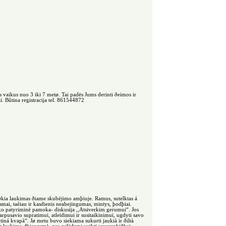
s vaikus nuo 3 iki 7 metø. Tai padës Jums derinti ðeimos ir
. Bûtina registracija tel. 861544872
iðkia laukimas ðiame skubëjimo amþiuje. Ramus, sutelktas á
smai, taèiau ir kasdienis neabejingumas, mintys, þodþiai.
ko patyriminë pamoka- diskusija ,,Atsiverkim gerumui“. Jos
arpusavio supratimui, atleidimui ir susitaikinimui, ugdyti savo
iná kvapà“. Jø metu buvo siekiama sukurti jaukià ir ðiltà