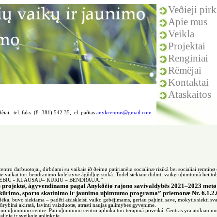
Veðieji pir
Apie mus
Veikla
Projektai
Renginiai
Rëmëjai
Kontaktai
Ataskaitos
èiai, tel. faks. (8 381) 542 35, el. paðtas
anykcentras@gmail.com
tro darbuotojai, dirbdami su vaikais ið ðeimø patirianèiø socialinæ rizikà bei socialiai remtinø
ðie vaikai turi bendravimo kolektyve ágûdþiø stokà. Todël siekiant didinti vaikø uþimtumà bei 
 ,, STEBIU - KLAUSAU– KURIU – BENDRAUJU“
s projektø, ágyvendinamø pagal Anykðèiø rajono savivaldybës 2021–2023 metø 
kûrimo, sporto skatinimo ir jaunimo uþimtumo programa” priemonæ Nr. 6.1.2
ka, buvo siekiama – padëti atsiskleisti vaiko gebëjimams, geriau paþinti save, mokytis siekti s
kûrybiná akiratá, lavinti vaizduotæ, atrasti naujas galimybes gyvenime.
o uþimtumo centre. Pati uþimtumo centro aplinka turi terapiná poveiká. Centras yra atokiau nuo m
ralioje ir sveikoje aplinkoje.