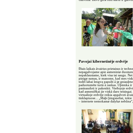
Pavojai kibernetinëje erdvëje
Ðiais laikais ávairius prietaisus ir te
nepagalvojame apie asmeniniø duomenø s
nepaklausiame, kiek visa tai saugu. Net
pinigø sumas, ir manome, kad mes viskà 
todël labai lengva papulti á jø gniauþt
paduotumëte turtà á rankas. Uþtenka ir 
pasinaudoti ir pakenkti. Vieðojoje erd
kad asmeniðkai jie viskà daro teisingai
virtualioje erdvëje reikia apgalvoti áv
tinklapiuose... „Maþi þingsneliai, tokie
– internete nemokamø dalykø nebûna“, –