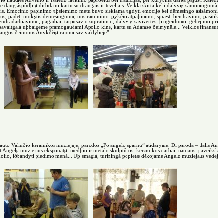
viø liaudies Advento ir Kalëdø laukimo paproèius bei tradicijas, per kûrybiná darbà pajusti Kal
ime daug áspûdþiø dirbdami kartu su draugais ir tëveliais. Veikla skirta kelti dalyviø sàmoningumà
vais. Emocinio paþinimo uþsiëmimo metu buvo siekiama ugdyti emocijø bei dëmesingo ásisàmonini
tus, padëti mokytis dëmesingumo, nusiraminimo, pykèio atpaþinimo, spræsti bendravimo, pasitik
ndradarbiavimui, pagarbai, tarpusavio supratimui, dalyviø savivertës, þingeidumo, gebëjimo pris
savaitgalá uþbaigëme pramogaudami Apollo kine, kartu su Adamsø ðeimynële... Veiklos finansu
laugos ðeimoms Anykðèiø rajono savivaldybëje".
uto Valiuðio keramikos muziejuje, parodos „Po angelo sparnu“ atidaryme. Ði paroda – dalis An
t Angelø muziejaus eksponatø: medþio ir metalo skulptûros, keramikos darbai, naujausi paveiks
ie molio, iðbandyti þiedimo menà... Uþ smagià, turiningà popietæ dëkojame Angelø muziejaus vedëj