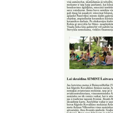
visà asmenybæ, skatindamas jà tobulëti,
mokame ir taip kaip jauèiame, kai kûna
bendravimo ágûdþius, emociná intelektà
savo vaizduotæ. Jiems buvo suteikta visi
gali daug kà pasakyti: emocinæ bûsenà,
aplankë Panevëþio miesto dailës galeri
objektø, atspindinèiø keramikos kûrini
keramikos darbais. Po ekskursijos kiekvi
Kokia gi stovykla be filmo- neaplenkëm
Visada lieka kita galimybë vël pabûti kar
Stovykla nemokama, veiklos finansuoja
Lai skraidina ATMINTÁ aitvara
Jau ketvirtus metus á Ðeimyniðkëliø (V
kai Algirdo Kovaliûno ðeimos nariai, 
nemaþai aviatoriaus mokiniø, tarp jø ir
aviakonstruktoriaus, visuomenininko A
susirinko ne tik centro vaikai, bet ir
jau á tradicine tapusià ðventæ. Jûratës
skraidintø kartu. Anykðèiø vaikø ir ja
buvæ Algirdo Kovaliûno mokiniai Arûnas 
metu Arûnas Vilkonèius visus susirinku
aitvariukà- ðios ðventës simbolá. Gr
Galvonà. Buvo gera bûti kartu ir galvoti