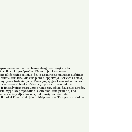
ebeapsieiname në dienos. Taèiau dauguma mûsø vis dar
s veiksmai tapo áproèiu. Dël to daþnai savæs net
s telefoninius sukèius, dël jø apgavysèiø prarastas didþiules
ukèiai turi labai aiðkius planus, apgalvoja kiekvienà detalæ,
ioji tyrëja Rûta Aviþaitë. Pasak jos, apgavikams nebûtina, kad
 bazes ar netgi banko sàskaitas, o gautais duomenimis
ir imtis ávairiø atsargumo priemoniø, taèiau daugeliui atrodo,
bet kurio mygtuko paspaudimo. Gerbiama Rûta priduria, kad
sistemø slaptaþodþiø kûrimà, tiek narðymà interneto
i padëti iðvengti didþiuliø bëdø ateityje. Taip pat atsiminkite