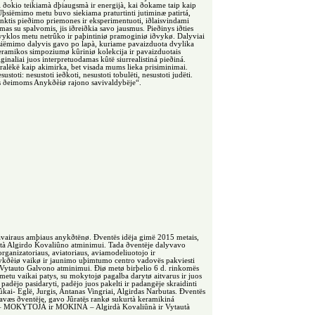
i ðokio teikiamà dþiaugsmà ir energijà, kai ðokame taip kaip
Uþsiëmimo metu buvo siekiama praturtinti jutiminæ patirtá,
nktis pieðimo priemones ir eksperimentuoti, iðlaisvindami
mas su spalvomis, jis iðreiðkia savo jausmus. Pieðinys iðties
ovyklos metu netrûko ir paþintiniø pramoginiø iðvykø. Dalyviai
þsiëmimo dalyvis gavo po lapà, kuriame pavaizduota dvylika
keramikos simpoziumø kûriniø kolekcija ir pavaizduotais
ginaliai juos interpretuodamas kûtë siurrealistiná pieðiná.
alëkë kaip akimirka, bet visada mums lieka prisiminimai.
stoti: nesustoti ieðkoti, nesustoti tobulëti, nesustoti judëti.
s ðeimoms Anykðèiø rajono savivaldybëje“.
 ávairaus amþiaus anykðtënø. Ðventës idëja gimë 2015 metais,
rtà Algirdo Kovaliûno atminimui. Tada ðventëje dalyvavo
rganizatoriaus, aviatoriaus, aviamodeliuotojo ir
ykðèiø vaikø ir jaunimo uþimtumo centro vadovës pakviesti
m Vytauto Galvono atminimui. Ðiø metø birþelio 6 d. rinkomës
 metu vaikai patys, su mokytojø pagalba darytø aitvarus ir juos
ëjo pasidaryti, padëjo juos pakelti ir padangëje skraidinti
kai- Eglë, Jurgis, Antanas Vingriai, Algirdas Narbutas. Ðventës
vavæs ðventëje, gavo Jûratës rankø sukurtà keramikiná
us – MOKYTOJÀ ir MOKINÁ – Algirdà Kovaliûnà ir Vytautà