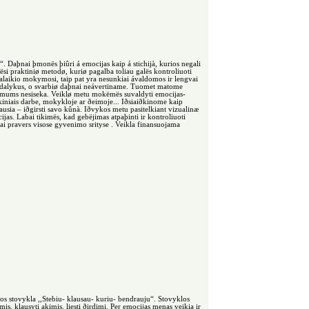
Daþnai þmonës þiûri á emocijas kaip á stichijà, kurios negali
ësi praktiniø metodø, kuriø pagalba toliau galës kontroliuoti
alaikio mokymosi, taip pat yra nesunkiai ávaldomos ir lengvai
 dalykus, o svarbiø daþnai neávertiname. Tuomet matome
ir mums nesiseka. Veiklø metu mokëmës suvaldyti emocijas-
nkiniais darbe, mokykloje ar ðeimoje... Iðsiaiðkinome kaip
usia – iðgirsti savo kûnà. Iðvykos metu pasitelkiant vizualinæ
as. Labai tikimës, kad gebëjimas atpaþinti ir kontroliuoti
iai pravers visose gyvenimo srityse . Veikla finansuojama
s stovykla ,,Stebiu- klausau- kuriu- bendrauju“. Stovyklos
, klausyti akimis, liesti ðirdimi. Per emocijas menas veikia ir