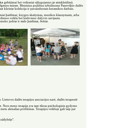
 gebëjimai bei veiksniai sàlygojantys jø atsiskleidimà.
Ogmios mieste. Meninius pojûèius tobulinome Panevëþio dailës
ø kûriniø kolekcija ir pavaizduotais keramikos darbais.
rtiniai þaidimai, knygos skaitymas, muzikos klausymasis, arba
 dienos veikla bei kiekvieno dalyvio savijauta.
moko judriø ir stalo þaidimø, ðokiø.
tuvos dailës terapijos asociacijos narë, dailës terapeutë
mø. Nors meno terapija yra tam tikras psichologinis gydymo
 metu aktualias problemas. Terapijos veikloje gali taip pat
valdybëje".