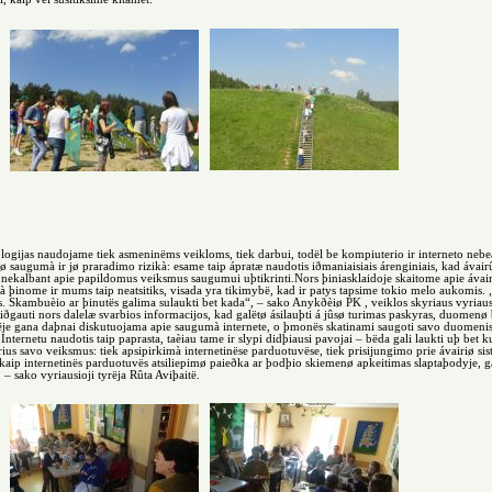
chnologijas naudojame tiek asmeninëms veikloms, tiek darbui, todël be kompiuterio ir interneto n
augumà ir jø praradimo rizikà: esame taip ápratæ naudotis iðmaniaisiais árenginiais, kad ávairû
 nekalbant apie papildomus veiksmus saugumui uþtikrinti.Nors þiniasklaidoje skaitome apie ávairiu
þinome ir mums taip neatsitiks, visada yra tikimybë, kad ir patys tapsime tokio melo aukomis. „S
us. Skambuèio ar þinutës galima sulaukti bet kada“, – sako Anykðèiø PK , veiklos skyriaus vyriaus
iðgauti nors dalelæ svarbios informacijos, kad galëtø ásilauþti á jûsø turimas paskyras, duomenø
vëje gana daþnai diskutuojama apie saugumà internete, o þmonës skatinami saugoti savo duomenis 
. Internetu naudotis taip paprasta, taèiau tame ir slypi didþiausi pavojai – bëda gali laukti uþ 
airius savo veiksmus: tiek apsipirkimà internetinëse parduotuvëse, tiek prisijungimo prie ávairiø 
 kaip internetinës parduotuvës atsiliepimø paieðka ar þodþio skiemenø apkeitimas slaptaþodyje, gal
 sako vyriausioji tyrëja Rûta Aviþaitë.