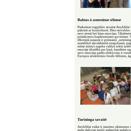
Raktas á asmeninæ sëkmæ
Paskutinæ rugpjûèio savaitæ Anykðèiø 
pakeisti ar kontroliuoti. Ðios stovyklo
savo stresà bei kitas emocijas. Uþsiëm
pritaikomos kasdieniniame gyvenime. S
iðkreiptà pasaulá ir priimame „neteisi
sustabdyti uþvaldanèià neapykantà, pagi
mûsø mintys sugeba valdyti tokià sudët
emocijø iðraiðkà per kinà, bandëme ugdy
savo emocijas padës efektyviau ir rezul
Europos struktûrinio fondo lëðomis, á
Turininga savaitë
Anykðèiø vaikø ir jaunimo uþimtumo cen
metu dalyviai turëjo galimybæ sudalyvau