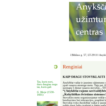
J.Biliûno g. 57, LT-29111 Anykð
Renginiai
KAIP SMAGU STOVYKLAUTI
Tas, kuris nori,
Anykðèiø vaikø ir jaunimo uþimtumo cen
daro daugiau negu
ypaè vasaros atostogø metu. Taip pat, 
tas, kuris gali
surengta 5 dienø vasaros stovykla
“( Anykðèiø rajono savivaldybë
G. Merje
(1530-
„Kokybiðkos ðvietimo sistemos 
1601)
Stovyklos metu organizuojamø veiklø dë
bendravimo bei tolerancijos, praplësti 
Stovykla vyko Anykðèiø vaikø ir jaunim
galëjo daug laiko praleisti ir ilsëtis natû