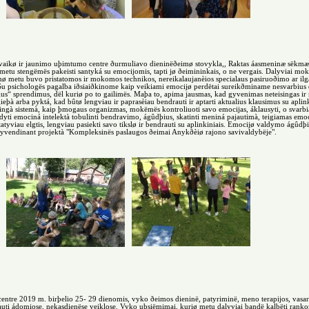
vaikø ir jaunimo uþimtumo centre ðurmuliavo dieninëðeimø stovykla,, Raktas áasmeninæ sëkmæ“. 
s metu stengëmës pakeisti santyká su emocijomis, tapti jø ðeimininkais, o ne vergais. Dalyviai mok
imø metu buvo pristatomos ir mokomos technikos, nereikalaujanèios specialaus pasiruoðimo ar ilg
u psichologës pagalba iðsiaiðkinome kaip veikiami emocijø perdëtai sureikðminame nesvarbius
ngus“ sprendimus, dël kuriø po to gailimës. Maþa to, apima jausmas, kad gyvenimas neteisingas 
eþà arba pyktá, kad bûtø lengviau ir paprasèiau bendrauti ir aptarti aktualius klausimus su apli
ingà sistemà, kaip þmogaus organizmas, mokëmës kontroliuoti savo emocijas, áklausyti, o svarbia
ti emociná intelektà tobulinti bendravimo, ágûdþius, skatinti meniná pajautimà, teigiamas emocij
tatyviau elgtis, lengviau pasiekti savo tikslø ir bendrauti su aplinkiniais. Emocijø valdymo ágûdþ
gyvendinant projektà "Kompleksinës paslaugos ðeimai Anykðèiø rajono savivaldybëje".
tre 2019 m. birþelio 25- 29 dienomis, vyko ðeimos dieninë, patyriminë, meno terapijos, vasaro
ti ádomiose, nekasdienëse veiklose. Vyko uþsiëmimai, kuriø metu dalyviai bandë kalbëti rankomis