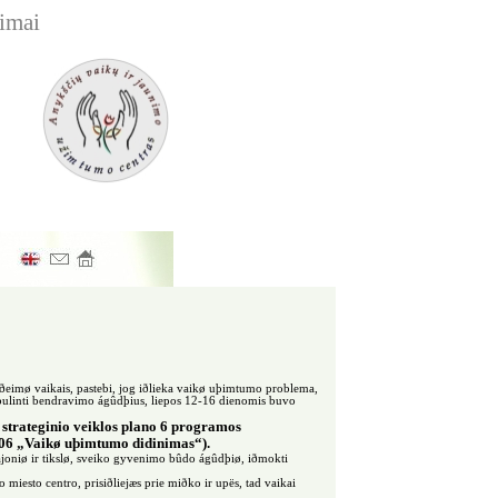
kimai
 ðeimø vaikais, pastebi, jog iðlieka vaikø uþimtumo problema,
tobulinti bendravimo ágûdþius, liepos 12-16 dienomis buvo
strateginio veiklos plano 6 programos
.06 „Vaikø uþimtumo didinimas“).
vajoniø ir tikslø, sveiko gyvenimo bûdo ágûdþiø, iðmokti
iesto centro, prisiðliejæs prie miðko ir upës, tad vaikai