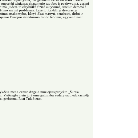
ëdø laukimo dþiaugsmà, nes galëdami veikti savarankiðkai –
, puoselëti teigiamas charakterio savybes ir pozityvumà, gerinti
mà, judesá ir kûrybiðkà fiziná aktyvumà, sutelkti dëmesá á
ëjimo savimi problemas. Lazerio Kalëdiniø dekoracijø
iimti atsakomybæ, kûrybiðkai màstyti, bendrauti, dirbti ir
ojamos Europos struktûrinio fondo lëðomis, ágyvendinant
ykðèiø menø centro Angelø muziejaus projekto „Surask...
lai. Vieðnagës metu turëjome galimybæ sudalyvauti edukacinëje
ai gerbiamai Ritai Tuluðienei.