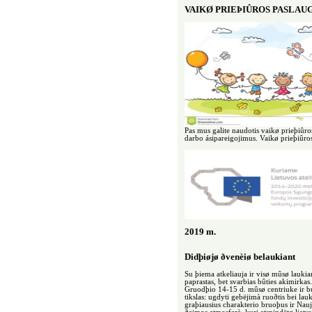
VAIKØ PRIEÞIÛROS PASLAU
Pas mus galite naudotis vaikø prieþiûro
darbo ásipareigojimus. Vaikø prieþiûro
2019 m.
Didþiøjø ðvenèiø belaukiant
Su þiema atkeliauja ir visø mûsø lauki
paprastas, bet svarbias bûties akimirka
Gruodþio 14-15 d. mûsø centriuke ir bu
tikslas: ugdyti gebëjimà ruoðtis bei la
graþiausius charakterio bruoþus ir Nauj