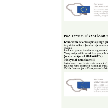
POZITYVIOS TËVYSTËS MO
Kvieèiame tëvelius prisijungti p
Anykðèiø vaikø ir jaunimo uþimtumo c
tëvams.
Renkama grupë, kvieèiame registruotis
Mokymai prasidës susirinkus grupei(dien
(registracija tel. 861544872)
Mokymai nemokami!!!
Kvieèiame visus, kurie esate neabejingi
Siûlome Jums ádomø ir naudingà bûdà su
Veikla finansuojama Europos struktûri