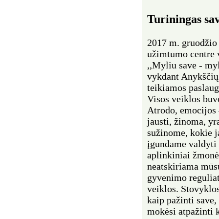
Turiningas sav
2017 m. gruodžio
užimtumo centre 
,,Myliu save - my
vykdant Anykščių 
teikiamos paslau
Visos veiklos buv
Atrodo, emocijos 
jausti, žinoma, yr
sužinome, kokie j
įgundame valdyti
aplinkiniai žmonė
neatskiriama mūsų
gyvenimo reguliat
veiklos. Stovyklo
kaip pažinti save,
mokėsi atpažinti k