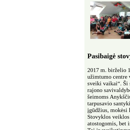
Pasibaigė sto
2017 m. birželio 
užimtumo centre 
sveiki vaikai“. Š
rajono savivaldyb
šeimoms Anykščių 
tarpusavio santyk
įgūdžius, mokėsi le
Stovyklos veiklos 
atostogomis, bet i
Tai ir sveikating