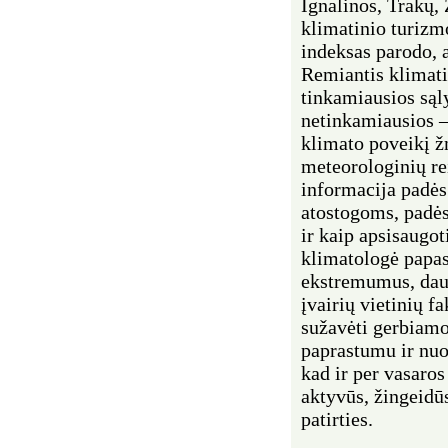
Ignalinos, Trakų, 
klimatinio turizm
indeksas parodo, 
Remiantis klimati
tinkamiausios sąly
netinkamiausios –
klimato poveikį žm
meteorologinių re
informacija padės 
atostogoms, padės 
ir kaip apsisaugo
klimatologė papa
ekstremumus, daug
įvairių vietinių f
sužavėti gerbiam
paprastumu ir nuo
kad ir per vasaros
aktyvūs, žingeidū
patirties.