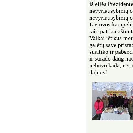
iš eilės Preziden
nevyriausybinių o
nevyriausybinių o
Lietuvos kampeli
taip pat jau aštun
Vaikai ištisus met
galėtų save prista
susitiko ir paben
ir surado daug na
nebuvo kada, nes 
dainos!