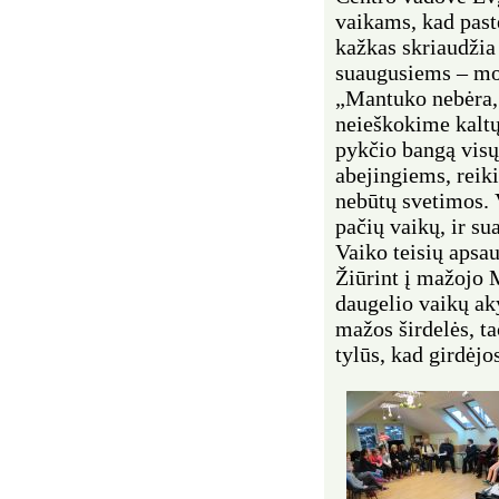
vaikams, kad past
kažkas skriaudžia 
suaugusiems – mo
„Mantuko nebėra, 
neieškokime kaltų
pykčio bangą visų 
abejingiems, reiki
nebūtų svetimos. 
pačių vaikų, ir su
Vaiko teisių apsau
Žiūrint į mažojo 
daugelio vaikų aky
mažos širdelės, ta
tylūs, kad girdėjo