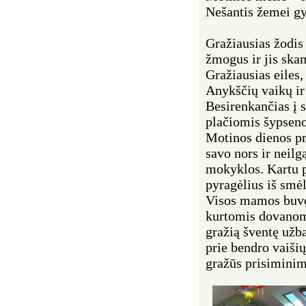
Nešantis žemei g
Gražiausias žodis
žmogus ir jis ska
Gražiausias eiles
Anykščių vaikų ir
Besirenkančias į 
plačiomis šypsen
Motinos dienos pr
savo nors ir neilg
mokyklos. Kartu p
pyragėlius iš smėl
Visos mamos buvo
kurtomis dovanomi
gražią šventę užb
prie bendro vaišių
gražūs prisiminima