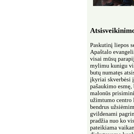
Atsisveikinim
Paskutinį liepos 
Apaštalo evangeli
visai mūsų parapij
mylimu kunigu vik
butų numatęs atsi
įkyriai skverbėsi 
pašaukimo esmę, be
malonūs prisimin
užimtumo centro l
bendrus užsiėmimu
gvildenami pagrind
pradžia nuo ko visk
pateikiama vaika