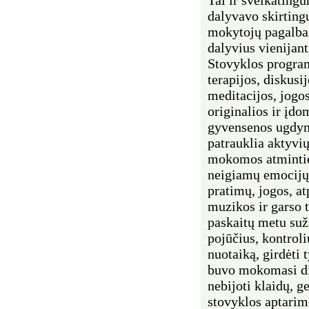
dalyvavo skirting
mokytojų pagalba 
dalyvius vienijant
Stovyklos progra
terapijos, diskusi
meditacijos, jogo
originalios ir įd
gyvensenos ugdym
patrauklia aktyvi
mokomos atminties
neigiamų emocijų 
pratimų, jogos, a
muzikos ir garso 
paskaitų metu suži
pojūčius, kontroli
nuotaiką, girdėti t
buvo mokomasi dir
nebijoti klaidų, g
stovyklos aptarim