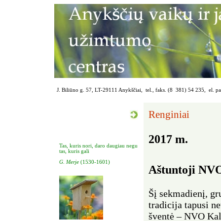
J. Biliūno g. 57, LT-29111 Anykščiai, tel., faks. (8 381) 54 235, el. p
Renginiai
2017 m.
Tas, kuris nori, daro daugiau negu
tas, kuris gali
G. Merje
(1530-1601)
Aštuntoji NVO
Šį sekmadienį, gr
tradicija tapusi 
šventė – NVO Kal