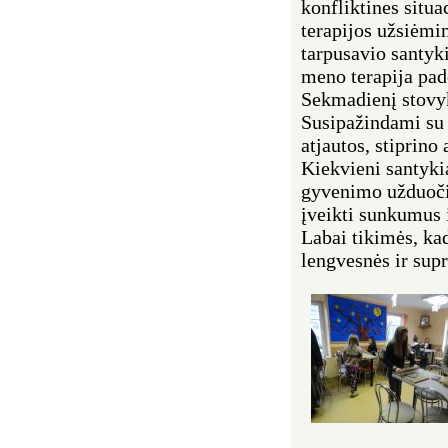
konfliktines situa
terapijos užsiėmi
tarpusavio santyk
meno terapija pad
Sekmadienį stovy
Susipažindami su 
atjautos, stiprin
Kiekvieni santykia
gyvenimo užduočių
įveikti sunkumus i
Labai tikimės, kad
lengvesnės ir sup