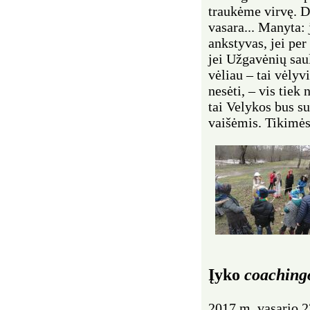
traukėme virvę. D
vasara... Manyta: 
ankstyvas, jei per
jei Užgavėnių saulė
vėliau – tai vėlyvi
nesėti, – vis tiek
tai Velykos bus s
vaišėmis. Tikimės
Įyko
coaching
2017 m. vasario 