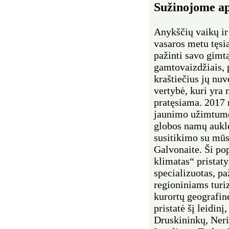
Sužinojome ap
Anykščių vaikų ir
vasaros metu tęsi
pažinti savo gimtą
gamtovaizdžiais, 
kraštiečius jų nuv
vertybė, kuri yra
pratęsiama. 2017 m
jaunimo užimtumo c
globos namų auklėt
susitikimo su mūs
Galvonaite. Ši po
klimatas“ pristat
specializuotas, pa
regioniniams turi
kurortų geografin
pristatė šį leidin
Druskininkų, Nerin