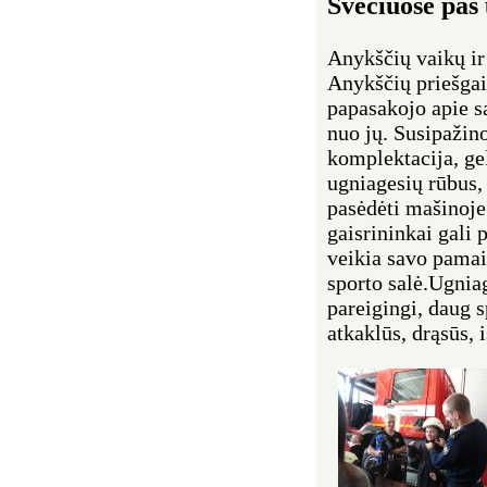
Svečiuose pas
Anykščių vaikų ir
Anykščių priešgai
papasakojo apie sa
nuo jų. Susipažin
komplektacija, ge
ugniagesių rūbus, 
pasėdėti mašinoje
gaisrininkai gali p
veikia savo pamai
sporto salė.Ugnia
pareigingi, daug s
atkaklūs, drąsūs, 