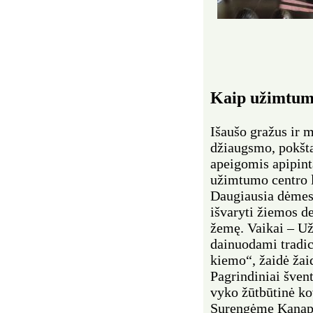
Kaip užimtumo
Išaušo gražus ir 
džiaugsmo, pokšta
apeigomis apipint
užimtumo centro l
Daugiausia dėmesi
išvaryti žiemos d
žemę. Vaikai – Už
dainuodami tradic
kiemo“, žaidė žai
Pagrindiniai švent
vyko žūtbūtinė ko
Surengėme Kanapin