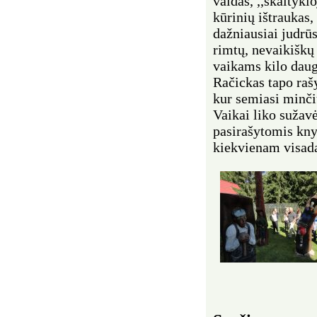
valdas, ,,skaitykl
kūrinių ištraukas,
dažniausiai judrūs
rimtų, nevaikiškų
vaikams kilo daug
Račickas tapo rašy
kur semiasi minčių
Vaikai liko sužavė
pasirašytomis kny
kiekvienam visada 