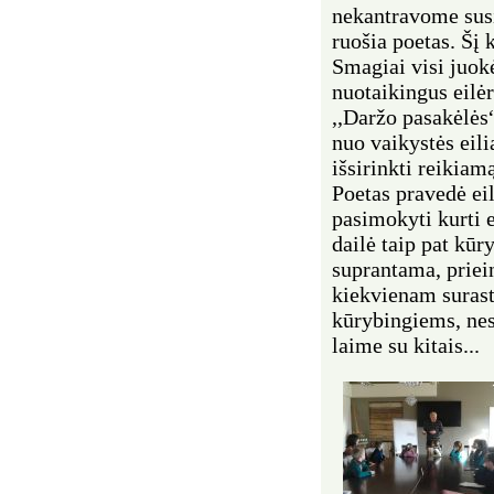
nekantravome susit
ruošia poetas. Šį k
Smagiai visi juok
nuotaikingus eilė
,,Daržo pasakėlės
nuo vaikystės eil
išsirinkti reikiam
Poetas pravedė e
pasimokyti kurti e
dailė taip pat kūr
suprantama, priei
kiekvienam surast
kūrybingiems, nes 
laime su kitais...