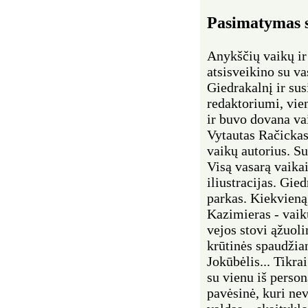
Pasimatymas 
Anykščių vaikų ir
atsisveikino su vas
Giedrakalnį ir sus
redaktoriumi, vie
ir buvo dovana va
Vytautas Račickas
vaikų autorius. Su
Visą vasarą vaikai
iliustracijas. Gie
parkas. Kiekvieną
Kazimieras - vaik
vejos stovi ąžuoli
krūtinės spaudžian
Jokūbėlis... Tikra
su vienu iš perso
pavėsinė, kuri nev