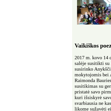
Vaikiškos poez
2017 m. kovo 14 
salėje susitikti s
susirinko Anykšči
mokytojomis bei 
Raimonda Baurien
susitikimas su ge
pristatė savo pirm
kuri išsiskyrė sa
svarbiausia ne ka
likome sužavėti e