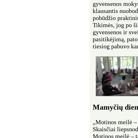
gyvensenos mokyt
klausantis nuobod
pobūdžio praktini
Tikimės, jog po ši
gyvensenos ir sve
pasitikėjimą, pat
tiesiog pabuvo kar
Mamyčių die
„Motinos meilė – 
Skaisčiai liepsno
Motinos meilė – 