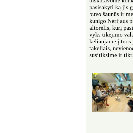
diskutavome konk
pasisakyti ką jis 
buvo šaunūs ir me
kunigo Nerijaus pr
altorėlis, kurį pa
vyks tikėjimo val
keliaujame į tuos
takeliais, nevieno
susitiksime ir tik