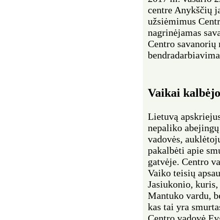
centre Anykščių 
užsiėmimus Centr
nagrinėjamas sava
Centro savanorių 
bendradarbiavimas
Vaikai kalbėj
Lietuvą apskrieju
nepaliko abejingų
vadovės, auklėtoj
pakalbėti apie sm
gatvėje. Centro v
Vaiko teisių apsa
Jasiukonio, kuris,
Mantuko vardu, be
kas tai yra smurta
Centro vadovė Evg