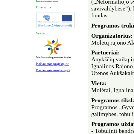
(„Neformaliojo š
savivaldybėse“),
Finansuoja:
fondas.
Programos truk
Vykdo:
Organizatorius:
Molėtų rajono Al
Partneriai:
Anykščių vaikų i
Plačiau apie projektą >>
Ignalinos Rajono
Plačiau apie programą>>
Utenos Aukšakaln
Vieta:
Molėtai, Ignalina
Programos
tiksl
Programos „Gyvenu
galimybes, tobuli
Programos uždav
- Tobulinti bend