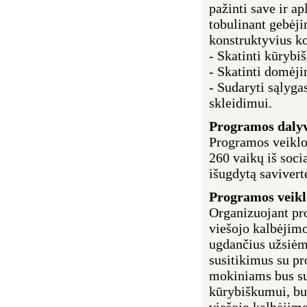
pažinti save ir ap
tobulinant gebėji
konstruktyvius k
- Skatinti kūrybiš
- Skatinti domėji
- Sudaryti sąlyga
skleidimui.
Programos
dalyv
Programos veiklo
260 vaikų iš soci
išugdytą savivert
Programos veikl
Organizuojant pr
viešojo kalbėjimo
ugdančius užsiėm
susitikimus su pr
mokiniams bus sud
kūrybiškumui, bu
viešojo kalbėjimo