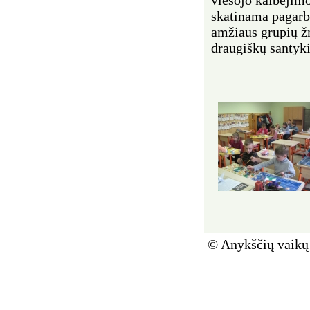
skatinama pagarba 
amžiaus grupių ž
draugiškų santyki
© Anykščių vaikų