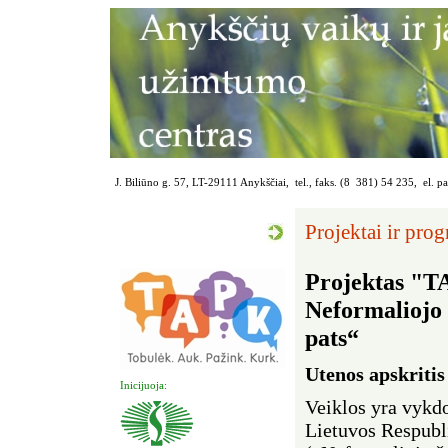
J. Biliūno g. 57, LT-29111 Anykščiai, tel., faks. (8 381) 54 235, el. p
Projektai ir pro
Projektas "
Neformaliojo
pats“
Utenos apskritis
Inicijuoja:
Veiklos yra vykd
Lietuvos Respubl