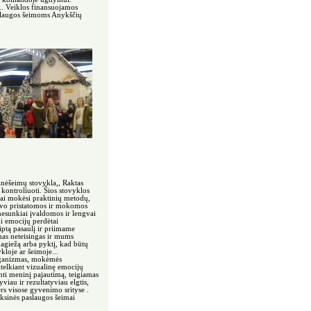
. Veiklos finansuojamos
aslaugos šeimoms Anykščių
nėšeimų stovykla,, Raktas
 kontroliuoti. Šios stovyklos
viai mokėsi praktinių metodų,
buvo pristatomos ir mokomos
nesunkiai įvaldomos ir lengvai
i emocijų perdėtai
ptą pasaulį ir priimame
mas neteisingas ir mums
agiežą arba pyktį, kad būtų
kloje ar šeimoje...
organizmas, mokėmės
itelkiant vizualinę emocijų
nti meninį pajautimą, teigiamas
viau ir rezultatyviau elgtis,
rs visose gyvenimo srityse .
ksinės paslaugos šeimai