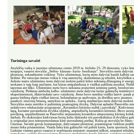
Turininga savaitė
Anykščių vaikų ir jaunimo užimtumo centre 2019 m. birželio 25- 29 dienomis, vyko šei
terapijos, vasaros stovykla ,,Stebiu- klausau- kuriu- bendrauju“. Stovyklos metu dalyviai
įdomiose, nekasdienėse veiklose. Vyko užsiėmimai, kurių metu dalyviai bandė kalbėti rank
širdimi. Per emocijas menas veikia ir visą asmenybę, skatindamas ją tobulėti, kūrybiškai s
Judesio teatro užsiėmimo metu dalyviai mokėsi patirti šokio teikiamą džiaugsmą ir energi
mokame ir taip kaip jaučiame, kai kūnas atsipalaiduoja ir visiškai paklūsta muzikai. Neiš
tapymas ant šilko. Užsiėmimo metu buvo siekiama praturtinti jutiminę patirtį, bendravimo
vaizduotę. Piešimas simbolių kalba- užsiėmimo metu dalyviai turėjo galimybę instinktyvia
eksperimentuoti, išlaisvindami savo vaizduotę. Jiems buvo suteikta visiška laisvė- pasak p
gauna leidimą elgtis visiškai laisvai, bežaisdamas su spalvomis, jis išreiškia savo jausmus. 
pasakyti: emocinę būseną, santykius su aplinka...Garsų meditacijos metu dalyviai mokėsi s
Stovyklos metu netrūko ir pažintinių pramoginių išvykų. Dalyviai aplankė Panevėžio miest
sudalyvavo edukacinėje programoje ,,Keramikos kūrinius sudėk į paveikslą“. Kiekviena
lapą, kuriame pavaizduota dvylika objektų, atspindinčių keramikos kūrinius. Buvo suren
paviljoną, supažindinanti su Panevėžio tarptautinių keramikos simpoziumų kūrinių kolekc
darbais. Po ekskursijos kiekvienas burtų keliu išsitraukė tris paveiksliukus iš dvylikos ga
ir originaliai juos interpretuodamas kūtė siurrealistinį piešinį. Kokia gi stovykla be fil
Cinemas. Savaitė geroje kompanijoje, dalyvaujant įdomiose, prasmingose veiklose pralėk
mums lieka prisiminimai. Visada lieka kita galimybė vėl pabūti kartu, kartu sportuoti, bend
Linkime visiems geros vasaros ir svarbiausia nesustoti: nesustoti ieškoti, nesustoti tobulėti
nemokama, veiklos finansuojamos Europos struktūrinio fondo lėšomis, vykdant projektą