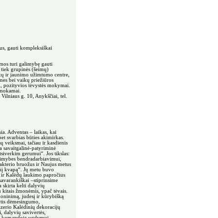
us, gauti kompleksiškai
mos turi galimybę gauti
 tiek grupinės (šeimų)
ikų ir jaunimo užimtumo centre,
nes bei vaikų priežiūros
, pozityvios tėvystės mokymai.
emokamai.
ilniaus g. 10, Anykščiai, tel.
a. Adventas – laikas, kai
et svarbias būties akimirkas.
 veiksmai, tačiau ir kasdienis
 savaitgalinė-patyriminė
siverkim gerumui“. Jos tikslas:
galimybes bendradarbiavimui,
rakterio bruožus ir Naujus metus
inį kvapą“. Jų metu buvo
to ir Kalėdų laukimo papročius
savarankiškai –stiprinsime
 skirta kelti dalyvių
 kitais žmonėmis, ypač tėvais.
ninimą, judesį ir kūrybišką
kytis dėmesingumo,
zerio Kalėdinių dekoracijų
 dalyvių savivertės,
tis komandoje ugdymui.