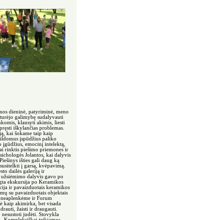
mos dieninė, patyriminė, meno
 turėjo galimybę sudalyvauti
omis, klausyti akimis, liesti
pręsti iškylančias problemas.
ją, kai šokame taip kaip
dildomus įspūdžius paliko
 įgūdžius, emocinį intelektą,
i rinktis piešimo priemones ir
sichologės Jolantos, kai dalyvis
Piešinys išties gali daug ką
usitelkti į garsą, kvėpavimą.
o dailės galeriją ir
s užsiėmimo dalyvis gavo po
gta ekskursija po Keramikos
ija ir pavaizduotais keramikos
limų su pavaizduotais objektais
mo- neaplenkėme ir Forum
ė kaip akimirka, bet visada
rauti, žaisti ir draugauti.
, nesustoti judėti. Stovykla
 ,,Kompleksiškai teikiamos