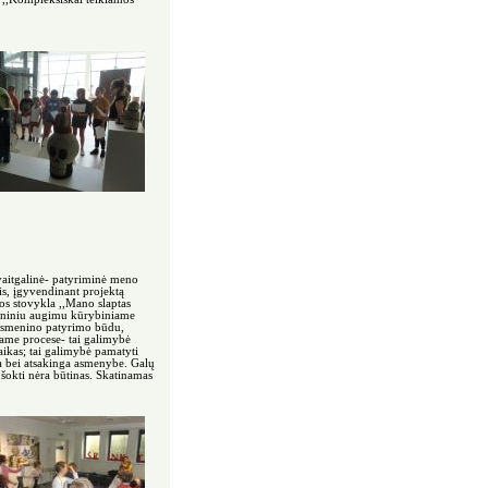
aitgalinė- patyriminė meno
is, įgyvendinant projektą
s stovykla ,,Mano slaptas
smeniniu augimu kūrybiniame
 asmenino patyrimo būdu,
ame procese- tai galimybė
aikas; tai galimybė pamatyti
ga bei atsakinga asmenybe. Galų
 šokti nėra būtinas. Skatinamas