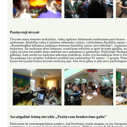
Pozityvioji tėvystė
Tėvystės mūsų nemoko mokykloje, vaikų ugdymu dažniausiai susidomima post factum – 
sunkumais. Anykščių vaikų ir jaunimo užimtumo centras, vykdydamas Anykščių rajono s
,,Kompleksiškai teikiamos paslaugos šeimoms Anykščių rajono savivaldybėje“, organizuoj
mokymus. Šie mokymai skirti šeimoms, norinčioms tobulinti ar įgyti tėvystės įgūdžių, siek
vaikų savybes bei padėti jiems atskleisti savo gebėjimus ir galimybes. Psichologė Neringa
aiškinasi, kaip pozityvus ugdymas taikomas praktikoje, kokie yra šiuolaikiniai tėvai ir ko
Šia paslauga nuo projekto vykdymo pradžios jau pasinaudojo 61 asmuo - 5 grupės. Num
kurios bus pozityviosios tėvystės mokymų tąsa. Jose tėvai gilins ir plės savo psichologines
Savaitgalinė šeimų stovykla „Pozityvaus bendravimo galia“
Kiekvienas nė nesusimąstydamas pasakys, kad bendrauti visada smagiau su tuo žmogumi, 
patenkintas, o ne su tuo, kuriam nuolat viskas negerai. 2019 m. vasario 9-10 dienomis, s