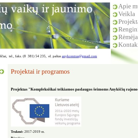
Apie m
Veikla
Projekt
Rengin
Rėmėja
Kontak
čiai, tel., faks. (8 381) 54 235, el. paštas
anykcentras@gmail.com
Projektai ir programos
Projektas "Kompleksiškai teikiamos paslaugos šeimoms Anykščių rajono
Trukmė:
2017-2019 m.