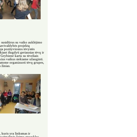
susidūrus su vaiko auklėjimo
avivaldybės projektą
a pozityviosios tėvystės
iant išugdyti geriausias tėvų ir
 Grybienė kartu su tėveliais
kius vaikus siekiame užauginti.
atome organizuoti tėvų grupes,
 žinias.
kuris yra linksmas ir
avaitgalinės šeimų stovyklos