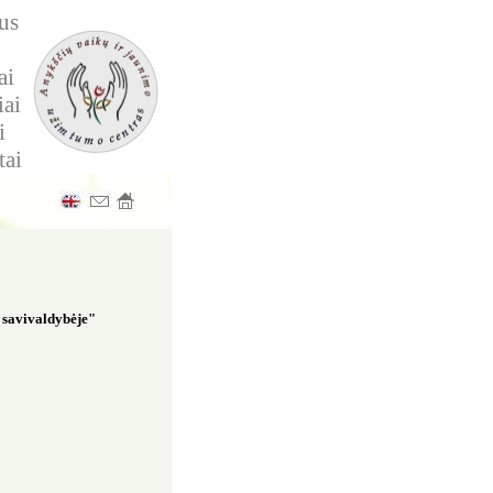
us
ai
iai
i
tai
 savivaldybėje"