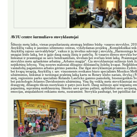
AVJU centre šurmuliavo stovyklautojai
Šiltuoju metų laiku, vienas populiariausių atostogų leidimo būdų- vasaros stovyklos. 201
Anykščių vaikų ir jaunimo užimtumo centras, vykdydamas projektą ,,Kompleksiškai tei
Anykščių rajono savivaldybėje“, vaikus ir jų tėvelius sukvietė į stovyklą ,,Harmoninga še
smagiai leido laiką, bet ir įgijo daug naujų žinių ir patirčių. Ši vasaros dienos stovykla b
linksmai ir prasmingai su savo bendraamžiais, tėveliais bei svečiais leisti laiką. Prasming
stovyklos metu aplankėme arbatinę ,,Arbatos magija“. Čia stovyklautojai sužinojo kiek ž
neįtikėtinų lobynų. Visų nosytes maloniai džiugino džiūstančių žolelių kvapai. Neišdildom
vaistažolių pagamintos arbatos gėrimo pamoka. Dar ilgai stovyklautojai prisimins Žydrė
bei kvapų terapiją, Anykščių r. sav. visuomenės sveikatos biuro specialistės Monikos Meš
užsiėmimus, linksmai ir turiningai praleistą laiką kartu su Rotary klubo nariais, išvyką į
stotį, regioninio parko specialisto Rolando Lančicko gamtos pamokėlę, bioenergetikės Sv
bei psichologės Jolantos Davidonienės užsiėmimą. Visų šių veiklų metu stovyklautojai mo
draugystę, džiaugtis tikrais nuotykiais ir patys juos kurti. Daug sužinojo apie teigiamų em
pajautimą, supratimą susiklausymą. Išmoko save geriau pažinti, apibūdinti savo savijautą,
emocijas, atsipalaiduoti reikiamu metu, nusiraminti. Stovykla pasibaigė, bet įspūdžiai dar i