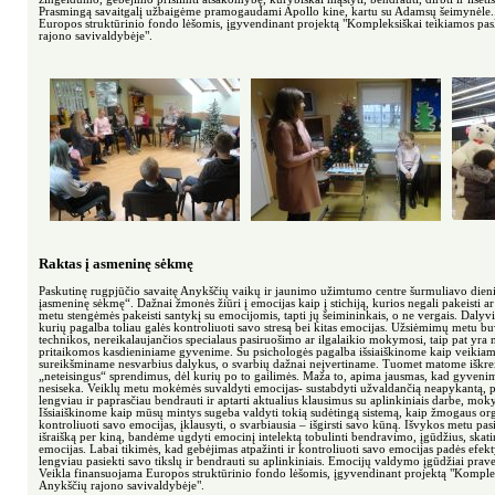
Prasmingą savaitgalį užbaigėme pramogaudami Apollo kine, kartu su Adamsų šeimynėle..
Europos struktūrinio fondo lėšomis, įgyvendinant projektą "Kompleksiškai teikiamos p
rajono savivaldybėje".
Raktas į asmeninę sėkmę
Paskutinę rugpjūčio savaitę Anykščių vaikų ir jaunimo užimtumo centre šurmuliavo dieni
įasmeninę sėkmę“. Dažnai žmonės žiūri į emocijas kaip į stichiją, kurios negali pakeisti ar
metu stengėmės pakeisti santykį su emocijomis, tapti jų šeimininkais, o ne vergais. Daly
kurių pagalba toliau galės kontroliuoti savo stresą bei kitas emocijas. Užsiėmimų metu 
technikos, nereikalaujančios specialaus pasiruošimo ar ilgalaikio mokymosi, taip pat yra 
pritaikomos kasdieniniame gyvenime. Su psichologės pagalba išsiaiškinome kaip veikiam
sureikšminame nesvarbius dalykus, o svarbių dažnai neįvertiname. Tuomet matome iškrei
„neteisingus“ sprendimus, dėl kurių po to gailimės. Maža to, apima jausmas, kad gyveni
nesiseka. Veiklų metu mokėmės suvaldyti emocijas- sustabdyti užvaldančią neapykantą, p
lengviau ir paprasčiau bendrauti ir aptarti aktualius klausimus su aplinkiniais darbe, moky
Išsiaiškinome kaip mūsų mintys sugeba valdyti tokią sudėtingą sistemą, kaip žmogaus 
kontroliuoti savo emocijas, įklausyti, o svarbiausia – išgirsti savo kūną. Išvykos metu pas
išraišką per kiną, bandėme ugdyti emocinį intelektą tobulinti bendravimo, įgūdžius, skati
emocijas. Labai tikimės, kad gebėjimas atpažinti ir kontroliuoti savo emocijas padės efekty
lengviau pasiekti savo tikslų ir bendrauti su aplinkiniais. Emocijų valdymo įgūdžiai prave
Veikla finansuojama Europos struktūrinio fondo lėšomis, įgyvendinant projektą "Komple
Anykščių rajono savivaldybėje".