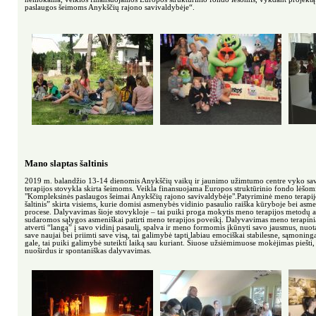
paslaugos šeimoms Anykščių rajono savivaldybėje“.
Mano slaptas šaltinis
2019 m. balandžio 13-14 dienomis Anykščių vaikų ir jaunimo užimtumo centre vyko sav
terapijos stovykla skirta šeimoms. Veikla finansuojama Europos struktūrinio fondo lėšom
"Kompleksinės paslaugos šeimai Anykščių rajono savivaldybėje".Patyriminė meno terapijo
šaltinis” skirta visiems, kurie domisi asmenybės vidinio pasaulio raiška kūryboje bei a
procese. Dalyvavimas šioje stovykloje – tai puiki proga mokytis meno terapijos metodų
sudaromos sąlygos asmeniškai patirti meno terapijos poveikį. Dalyvavimas meno terapini
atverti “langą” į savo vidinį pasaulį, spalva ir meno formomis įkūnyti savo jausmus, nuot
save naujai bei priimti save visą, tai galimybė tapti labiau emociškai stabilesne, sąmonin
gale, tai puiki galimybė suteikti laiką sau kuriant. Šiuose užsiėmimuose mokėjimas piešti,
nuoširdus ir spontaniškas dalyvavimas.