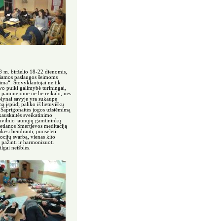
8 m. birželio 18-22 dienomis,
kiamos paslaugos šeimoms
ima“. Stovyklautojai ne tik
uvo puiki galimybė turiningai,
ai paminėjome ne be reikalo, nes
olynai savyje yra sukaupę
ą įspūdį paliko iš lietuviškų
s Saprigonaitės jogos užsiėmimą
kauskaitės sveikatinimo
 Pavilnio jaunųjų gamtininkų
etlanos Smertjevos meditaciją
kėsi bendrauti, puoselėti
ocijų svarbą, vienas kito
 pažinti ir harmonizuoti
lgai neišblės.