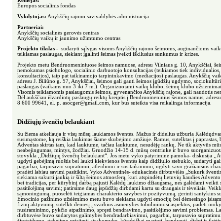
Rėmėjas:
Europos socialinis fondas
Vykdytojas:
Anykščių rajono savivaldybės administracija
Partneriai:
Anykščių socialinės gerovės centras
Anykščių vaikų ir jaunimo užimtumo centras
Projekto tikslas -
sudaryti sąlygas visoms Anykščių rajono šeimoms, auginančioms vaik
teikiamas paslaugas, siekiant įgalinti šeimas įveikti iškilusius sunkumus ir krizes.
Projekto metu Bendruomeniniuose šeimos namuose, adresu Vilniaus g. 10, Anykščiai, šei
nemokamas psichologo, socialinio darbuotojo konsultacijas (teikiamos tiek individualios,
konsultacijos), taip pat taikinamojo tarpininkavimo (mediacijos) paslaugas. Anykščių va
adresu J. Biliūno g. 57, Anykščiai, šeimos gali gauti šeimos įgūdžių ugdymo, sociokultūri
paslaugas (vaikams nuo 3 iki 7 m.). Organizuojami vaikų klubo, šeimų klubo užsiėmimai
Visomis teikiamomis paslaugomis šeimos, gyvenančios Anykščių rajone, gali naudotis n
Dėl aukščiau išvardintų paslaugų reiktų kreiptis į Bendruomeninius šeimos namus, adresu V
8 600 99641, el. p. asocger@gmail.com, kur bus suteikta visa reikalinga informacija.
Didžiųjų švenčių belaukiant
Su žiema atkeliauja ir visų mūsų laukiamos šventės. Mažus ir didelius užburia Kalėdųdvasi
susimąstome, ką reiškia laukimas šiame skubėjimo amžiuje. Ramus, sutelktas į paprastas, b
Adventas skirtas tam, kad lauktume, tačiau lauktume, nesudėję rankų. Ne tik aktyvūs mūsų
neabejingumas, mintys, žodžiai. Gruodžio 14-15 d. mūsų centriuke ir buvo suorganizuota
stovykla ,,Didžiųjų švenčių belaukiant“. Jos metu vyko patyriminė pamoka- diskusija ,,At
ugdyti gebėjimą ruoštis bei laukti kiekvienos šventės kaip didžiulio stebuklo, sudaryti 
pagarbai, tarpusavio supratimui, atleidimui ir susitaikinimui, ugdyti savo gražiausius cha
pradėti labiau savimi pasitikint. Vyko Adventinės- edukacinės dirbtuvėlės „Sukurk švent
siekiama sukurti jaukią ir šiltą šeimos atmosferą, kuri atspindėtų lietuvių liaudies Adven
bei tradicijas, per kūrybinį darbą pajusti Kalėdų laukimo džiaugsmą, nes galėdami veikti 
pasitikėjimą savimi; patirsime daug įspūdžių dirbdami kartu su draugais ir tėveliais. Veikla
sąmoningumą, puoselėti teigiamas charakterio savybes ir pozityvumą, gerinti santykius su
Emocinio pažinimo užsiėmimo metu buvo siekiama ugdyti emocijų bei dėmesingo įsisąmo
fizinį aktyvumą, sutelkti dėmesį į svarbius asmenybės tobulinimosi aspektus, padėti mo
nusiraminimo, pykčio atpažinimo, spręsti bendravimo, pasitikėjimo savimi problemas. La
dirbtuvėse buvo sudarytos galimybės bendradarbiavimui, pagarbai, tarpusavio supratimui,
žingeidumo, gebėjimo prisiimti atsakomybę, kūrybiškai mąstyti, bendrauti, dirbti ir ilsė