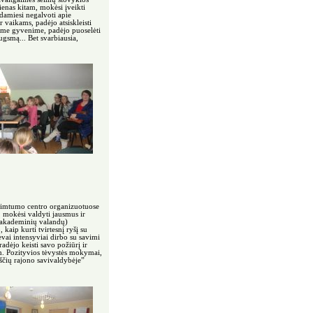
enas kitam, mokėsi įveikti
gdamiesi negalvoti apie
vaikams, padėjo atsiskleisti
ame gyvenime, padėjo puoselėti
ugsmą... Bet svarbiausia,
užimtumo centro organizuotuose
 mokėsi valdyti jausmus ir
2 akademinių valandų)
aip kurti tvirtesnį ryšį su
ėvai intensyviai dirbo su savimi
dėjo keisti savo požiūrį ir
am. Pozityvios tėvystės mokymai,
ščių rajono savivaldybėje”