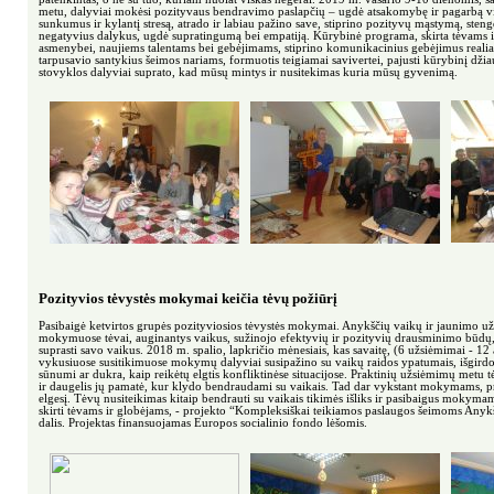
metu, dalyviai mokėsi pozityvaus bendravimo paslapčių – ugdė atsakomybę ir pagarbą vi
sunkumus ir kylantį stresą, atrado ir labiau pažino save, stiprino pozityvų mąstymą, sten
negatyvius dalykus, ugdė supratingumą bei empatiją. Kūrybinė programa, skirta tėvams ir 
asmenybei, naujiems talentams bei gebėjimams, stiprino komunikacinius gebėjimus reali
tarpusavio santykius šeimos nariams, formuotis teigiamai savivertei, pajusti kūrybinį džia
stovyklos dalyviai suprato, kad mūsų mintys ir nusitekimas kuria mūsų gyvenimą.
Pozityvios tėvystės mokymai keičia tėvų požiūrį
Pasibaigė ketvirtos grupės pozityviosios tėvystės mokymai. Anykščių vaikų ir jaunimo 
mokymuose tėvai, auginantys vaikus, sužinojo efektyvių ir pozityvių drausminimo būdų,
suprasti savo vaikus. 2018 m. spalio, lapkričio mėnesiais, kas savaitę, (6 užsiėmimai - 1
vykusiuose susitikimuose mokymų dalyviai susipažino su vaikų raidos ypatumais, išgirdo, k
sūnumi ar dukra, kaip reikėtų elgtis konfliktinėse situacijose. Praktinių užsiėmimų metu t
ir daugelis jų pamatė, kur klydo bendraudami su vaikais. Tad dar vykstant mokymams, pra
elgesį. Tėvų nusiteikimas kitaip bendrauti su vaikais tikimės išliks ir pasibaigus mokym
skirti tėvams ir globėjams, - projekto “Kompleksiškai teikiamos paslaugos šeimoms Anyk
dalis. Projektas finansuojamas Europos socialinio fondo lėšomis.