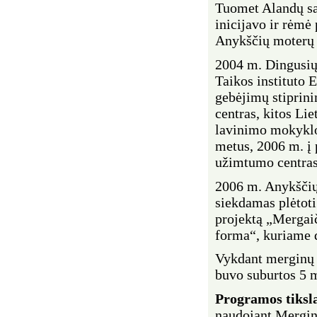
Tuomet Alandų sa
inicijavo ir rėmė
Anykščių moterų 
2004 m. Dingusių
Taikos instituto
gebėjimų stiprini
centras, kitos Li
lavinimo mokyklos
metus, 2006 m. į 
užimtumo centras
2006 m. Anykščių
siekdamas plėtoti
projektą „Mergai
forma“, kuriame 
Vykdant merginų 
buvo suburtos 5 
Programos tiksl
naudojant Mergin