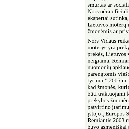
smurtas ar sociali
Nors nėra oficial
ekspertai sutinka
Lietuvos moterų i
žmonėmis ar prive
Nors Vidaus reikal
moterys yra prek
prekės, Lietuvos 
neigiama. Remiant
nuomonių apklau
parengtomis vieš
tyrimai” 2005 m.
kad žmonės, kurie
būti traktuojami 
prekybos žmonėmi
patvirtino įtarimu
įstojo į Europos 
Remiantis 2003 m
buvo asmeniškai 