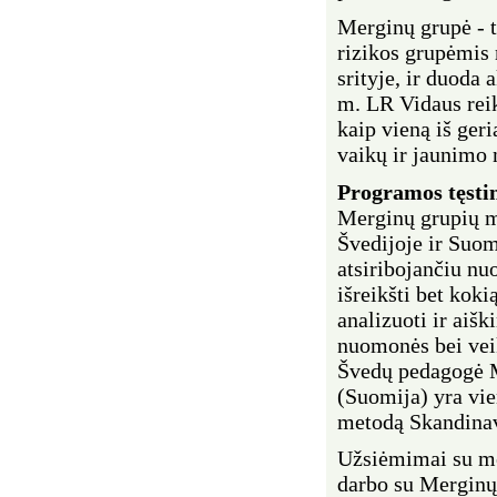
Merginų grupė - t
rizikos grupėmis 
srityje, ir duoda 
m. LR Vidaus rei
kaip vieną iš ger
vaikų ir jaunimo 
Programos
tęsti
Merginų grupių m
Švedijoje ir Suom
atsiribojančiu nu
išreikšti bet koki
analizuoti ir aišk
nuomonės bei veik
Švedų pedagogė M
(Suomija) yra vie
metodą Skandinav
Užsiėmimai su me
darbo su Merginų