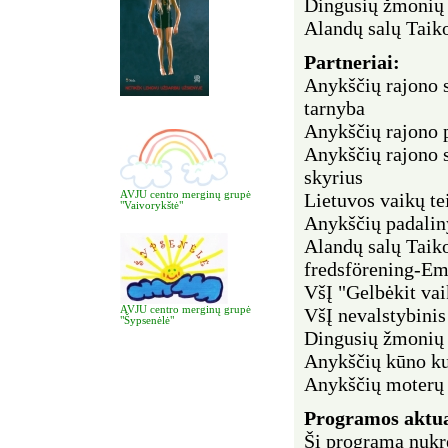
Dingusių žmonių 
Alandų salų Taik
Partneriai:
Anykščių rajono s
tarnyba
Anykščių rajono p
Anykščių rajono 
skyrius
Lietuvos vaikų te
AVJU centro merginų grupė
"Vaivorykštė"
Anykščių padalin
Alandų salų Taik
fredsförening-E
VšĮ "Gelbėkit vai
VšĮ nevalstybinis
AVJU centro merginų grupė
"Šypsenėlė"
Dingusių žmonių 
Anykščių kūno kul
Anykščių moterų 
Programos
aktu
Ši programa nukre