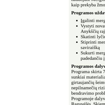
kaip prekyba žmon
Programos uždav
Įgalinti merg
Vystyti nova
Anykščių ra
Skatinti lyč
Stiprinti mer
saviraišką
Sukurti merg
padedančiu 
Programos
dalyv
Programa skirta 7
sunkiai materiali
girtaujančių šei
nepilnamečių rizi
bendravimo prob
Programoje dalyv
Raguvėlės, Skiem