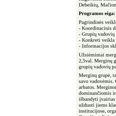
Debeikių, Mačio
Programos
eiga
Pagrindinės veikl
- Koordinacinis d
- Grupių vadovių 
- Konkreti veikl
- Informacijos sk
Užsiėmimai mergin
2,5val. Merginų 
grupių vadovių p
Merginų grupė, ta
savo vadovėmis. G
arbatos. Mergino
dominančiomis ir
išbandyti įvairias
užduoti jiems klau
institucijose, org