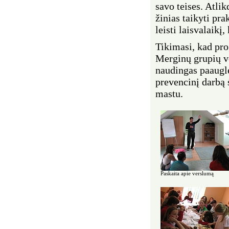
savo teises. Atli
žinias taikyti pra
leisti laisvalaikį
Tikimasi, kad pro
Merginų grupių ve
naudingas paauglė
prevencinį darbą
mastu.
Paskaita apie verslumą