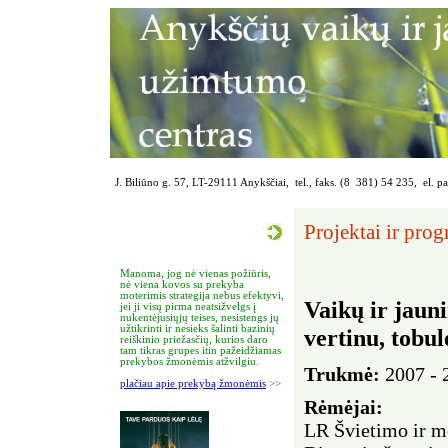
J. Biliūno g. 57, LT-29111 Anykščiai, tel., faks. (8 381) 54 235, el. p
Projektai ir pro
Manoma, jog nė vienas požiūris,
nė viena kovos su prekyba
moterimis strategija nebus efektyvi,
Vaikų ir jaun
jei ji visų pirma neatsižvelgs į
nukentėjusiųjų teises, nesistengs jų
užtikrinti ir nesieks šalinti bazinių
vertinu, tobul
reiškinio priežasčių, kurios daro
tam tikras grupes itin pažeidžiamas
prekybos žmonėmis atžvilgiu.
Trukmė:
2007 - 
plačiau apie prekybą žmonėmis
>>
Rėmėjai:
LR Švietimo ir m