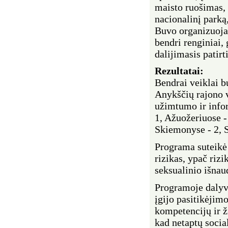
maisto ruošimas,
nacionalinį park
Buvo organizuoja
bendri renginiai, 
dalijimasis patirt
Rezultatai:
Bendrai veiklai 
Anykščių rajono 
užimtumo ir infor
1, Ažuožeriuose -
Skiemonyse - 2, S
Programa suteikė 
rizikas, ypač rizi
seksualinio išna
Programoje dalyv
įgijo pasitikėjimo
kompetencijų ir ži
kad netaptų socia