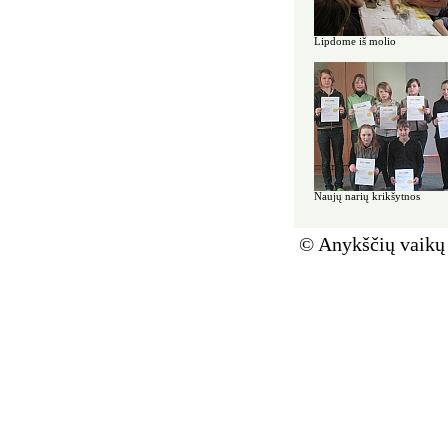
Lipdome iš molio
Naujų narių krikšytnos
© Anykščių vaikų