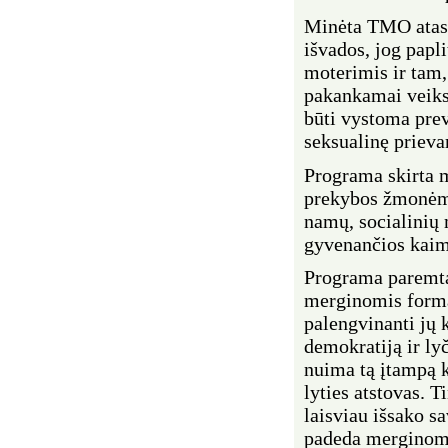
Minėta TMO ataska
išvados, jog papl
moterimis ir tam,
pakankamai veiks
būti vystoma prev
seksualinę prieva
Programa skirta m
prekybos žmonėmi
namų, socialinių 
gyvenančios kaimu
Programa parem
merginomis forma,
palengvinanti jų 
demokratiją ir ly
nuima tą įtampą k
lyties atstovas. 
laisviau išsako 
padeda merginoms 