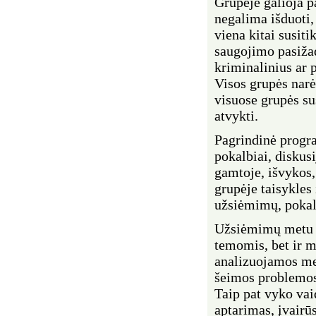
Grupėje galioja p
negalima išduoti,
viena kitai susit
saugojimo pasižad
kriminalinius ar p
Visos grupės narė
visuose grupės sus
atvykti.
Pagrindinė progr
pokalbiai, diskusi
gamtoje, išvykos,
grupėje taisykles 
užsiėmimų, pokal
Užsiėmimų metu 
temomis, bet ir m
analizuojamos mer
šeimos problemo
Taip pat vyko vai
aptarimas, įvairū