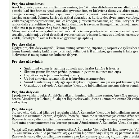
Projekto aktualumas:
Anykščių vaikų paramos ir užimtumo centras, jau 14 metus dirbdamas su socialinių pro
pastebi, kad šios šeimos, ypač asocialiai gyvenančios, su kiekviena diena vis labiau prara
nesugeba išsaugoti šeimos tradicijų, nėra motyvuotos perteikti vaikams tautinio orumo, 
istorine praeitimi. Šeimos, kurios dvasiškai degraduoja, kuriose devalvuojamos vertybės
vaikams pagarbos protėviams, meilės žmogui, gimtiesiems namams, aplinkai, tėvynei. P
raidos dalis yra kultūros įvairovės, individualumo ir savasties išsaugojimas. Jis neįman
pažinimo ir jo integravimo į šiandieninę būtį.
Mūsų centre siekiama įgalinti socialinės rizikos šeimas pozityviai atlikti savo socialinę mi
socialinį vaidmenį, ugdyti dvasiškai sveikus vaikus, būsimus Lietuvos piliečius, orientuo
veiklą, išmokyti tinkamai kurti savo gyvenamąją aplinką.
Projekto tikslas:
Ugdyti projekte dalyvaujančių šeimų tautinę savimonę, stiprinti jų tarpusavio ryšius bei s
jaunų žmonių etninę kultūrą ne tik iš vadovėlių, bet ir iš aplinkos, gyvenusių ir šalia gy
kiekvienas iš mūsų esame tos kultūros dalyvis.
Projekto uždaviniai:
Sudominti vaikus ir jaunimą domėtis savo krašto kultūra ir istorija
Skatinti jaunus žmones pažinti, perimti ir įtvirtinti tautines tradicijas
Ugdyti vaikų ir jaunimo tautinį orumą
Ugdyti aktyvias, savarankiškas ir kūrybingas asmenybes
Surinkti autentišką medžiagą apie Anykščių regioniniam parkui priklausančių kaim
Organizuoti rašytojo A.Žukausko-Vienuolio jubiliejiniams metams skirtus rengi
Projekto dalyviai:
Į projekto veiklą įtraukta Anykščių vaikų ir jaunimo užimtumo centro, Anykščių moterų
centro Ažuožerių ir Leliūnų filialų bei Raguvėlės vaikų dienos užimtumo centro 20 vaikų 
vaikų tėvų.
Projekto eiga:
Šio projekto dalyviai įsijungė į renginių ciklą A.Žukausko-Vienuolio jubiliejiniams me
paramos ir užimtumo centro, Anykščių moterų užimtumo ir informacijos centro Ažuožerių
Raguvėlės vaikų dienos užimtumo centro vaikai rinko su rašytojo asmenybe susijusią medž
kūrė mini pristatymus/stendus, kuriuos pristatė Ažuožeriuose A.Žukausko-Vienuolio gi
Vaikai rašė scenarijus ir kūrė interpretacijas A.Žukausko-Vienuolio kūrinių motyvais. Vy
“A.Žukausko-Vienuolio personažai atgyja vaikų lūpomis“ Anykščių vaikų paramos ir už
Raguvėlės vaikų dienos užimtumo centre vyko konkursas-viktorina, kurios metu projekte