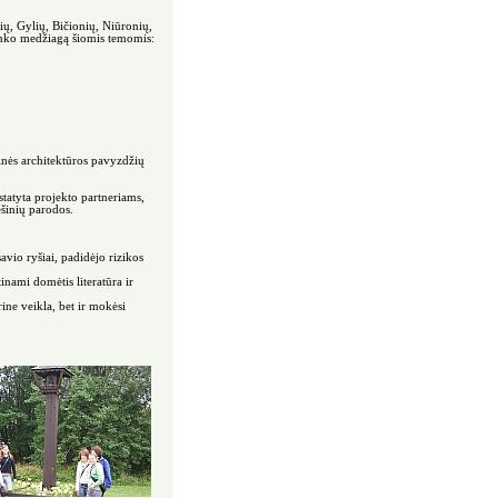
ų, Gylių, Bičionių, Niūronių,
rinko medžiagą šiomis temomis:
inės architektūros pavyzdžių
tatyta projekto partneriams,
ešinių parodos.
vio ryšiai, padidėjo rizikos
inami domėtis literatūra ir
ine veikla, bet ir mokėsi