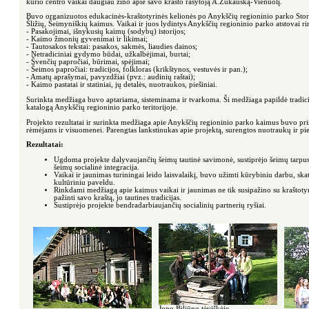
kurio centro vaikai daugiau žino apie savo krašto rašytoją A.Žukauską-Vienuolį.
Buvo organizuotos edukacinės-kraštotyrinės kelionės po Anykščių regioninio parko Stori
Šližių, Šeimyniškių kaimus. Vaikai ir juos lydintys Anykščių regioninio parko atstovai 
- Pasakojimai, išnykusių kaimų (sodybų) istorijos;
- Kaimo žmonių gyvenimai ir likimai;
- Tautosakos tekstai: pasakos, sakmės, liaudies dainos;
- Netradiciniai gydymo būdai, užkalbėjimai, burtai;
- Švenčių papročiai, būrimai, spėjimai;
- Šeimos papročiai: tradicijos, folkloras (krikštynos, vestuvės ir pan.);
- Amatų aprašymai, pavyzdžiai (pvz.: audinių raštai);
- Kaimo pastatai ir statiniai, jų detalės, nuotraukos, piešiniai.
Surinkta medžiaga buvo aptariama, sisteminama ir tvarkoma. Ši medžiaga papildė tradic
katalogą Anykščių regioninio parko teritorijoje.
Projekto rezultatai ir surinkta medžiaga apie Anykščių regioninio parko kaimus buvo pris
rėmėjams ir visuomenei. Parengtas lankstinukas apie projektą, surengtos nuotraukų ir pi
Rezultatai:
Ugdoma projekte dalyvaujančių šeimų tautinė savimonė, sustiprėjo šeimų tarpusa
šeimų socialinė integracija.
Vaikai ir jaunimas turiningai leido laisvalaikį, buvo užimti kūrybiniu darbu, skat
kultūriniu paveldu.
Rinkdami medžiagą apie kaimus vaikai ir jaunimas ne tik susipažino su kraštotyr
pažinti savo kraštą, jo tautines tradicijas.
Sustiprėjo projekte bendradarbiaujančių socialinių partnerių ryšiai.
Jono Biliūno tėviškėje