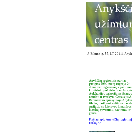
J. Biliūno g. 57, LT-29111 Anykš
Anykščių regioninis parkas
įsteigtas 1992 metų rugsėjo 24
dieną vertingiausioms gamtiniu 
kultūriniu požiūriu Šiaurės Ryt
Aukštaitijos teritorijoms išsaugo
naudoti ir tvarkyti. Garsus jis A
Baranausko aprašytuoju Anykš
šileliu, pasižymi kultūros pavel
susijusio su Lietuvos literatūros
klasikų gyvenimu, savitumu ir
gausa.
Plačiau apie Anykščių regioninį
parką >>