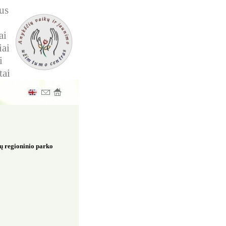
us
ai
iai
i
tai
ių regioninio parko