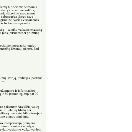
blemų turinčiomis šeimomis
nda ryšį su etnine kultūra,
pasididžiavimo savo tautos
, nebesugeba įdiegti savo
agrindinė tvarios visuomenės
omas be kultūros paveldo
siją – suteikti vaikams teigiamą
ti juos į visuomenei priimtiną
ocialinę integraciją, ugdyti
venančių žmonių, pajusti, kad
ų istoriją, tradicijas, pastatus
nius
 užimtumo ir informacijos
ir 30 jaunuolių, taip pat 20
tams pažymėti: Anykščių vaikų
 ir Leliūnų filialų bei
iagą internete, bibliotekoje ir
mimo dienos minėjime.
ko interpretacijų premjera
imtumo centro kiemelyje.
 dalyvaujantys vaikai varžėsi,