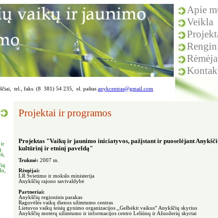
Apie m
Veikla
Projekt
Rengin
Rėmėja
Kontak
čiai, tel., faks. (8 381) 54 235, el. paštas
anykcentras@gmail.com
Projektai ir programos
Projektas "Vaikų ir jaunimo iniciatyvos, pažįstant ir puoselėjant Anykšč
ir
kultūrinį ir etninį paveldą"
ų
ti,
.
Trukmė:
2007 m.
čių
do,
Rėmėjai:
LR Švietimo ir mokslo ministerija
Anykščių rajono savivaldybė
Partneriai:
Anykščių regioninis parakas
Raguvėlės vaikų dienos užimtumo centras
Lietuvos vaikų teisių gynimo organizacijos ,,Gelbėkit vaikus“ Anykščių skyrius
Anykščių moterų užimtumo ir informacijos centro Leliūnų ir Ažuožerių skyriai