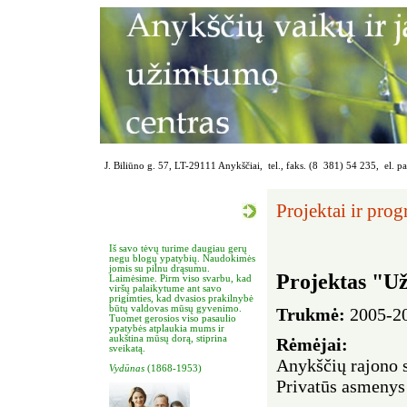
J. Biliūno g. 57, LT-29111 Anykščiai, tel., faks. (8 381) 54 235, el. p
Projektai ir pro
Iš savo tėvų turime daugiau gerų
negu blogų ypatybių. Naudokimės
jomis su pilnu drąsumu.
Projektas "U
Laimėsime. Pirm viso svarbu, kad
viršų palaikytume ant savo
prigimties, kad dvasios prakilnybė
būtų valdovas mūsų gyvenimo.
Trukmė:
2005-2
Tuomet gerosios viso pasaulio
ypatybės atplaukia mums ir
aukština mūsų dorą, stiprina
Rėmėjai:
sveikatą.
Anykščių rajono 
Vydūnas
(1868-1953)
Privatūs asmenys