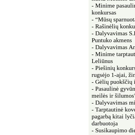
- Minime pasauli
konkursas
- “Mūsų sparnuota
- Rašinėlių konku
- Dalyvavimas S.
Puntuko akmens
- Dalyvavimas An
- Minime tarptaut
Leliūnus
- Piešinių konkur
rugsėjo 1-ajai, ži
- Gėlių puokščių 
- Pasaulinė gyvūn
meilės ir šilumos
- Dalyvavimas mie
- Tarptautinė kov
pagarbą kitai lyč
darbuotoja
- Susikaupimo die