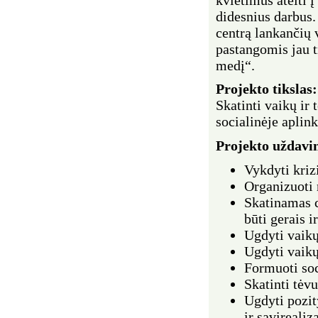
didesnius darbus
centrą lankančių 
pastangomis jau 
medį“.
Projekto tikslas:
Skatinti vaikų ir
socialinėje aplink
Projekto uždavin
Vykdyti kriz
Organizuoti 
Skatinamas c
būti gerais 
Ugdyti vaik
Ugdyti vaikų
Formuoti soc
Skatinti tėvu
Ugdyti pozit
ir savirealiz