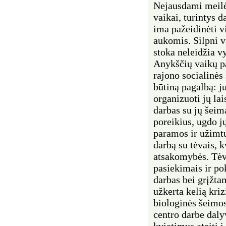
Nejausdami meilės
vaikai, turintys 
ima pažeidinėti v
aukomis. Silpni v
stoka neleidžia v
Anykščių vaikų p
rajono socialinės
būtiną pagalbą: j
organizuoti jų la
darbas su jų šeima
poreikius, ugdo j
paramos ir užimtu
darbą su tėvais, k
atsakomybės. Tėv
pasiekimais ir p
darbas bei grįžta
užkerta kelią kri
biologinės šeimos
centro darbe daly
kvietimus ateiti į