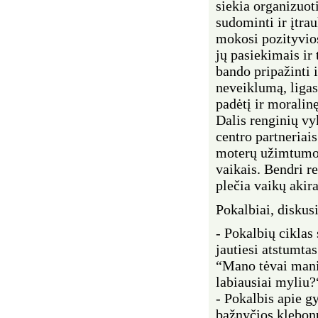
siekia organizuot
sudominti ir įtrau
mokosi pozityvios
jų pasiekimais ir 
bando pripažinti 
neveiklumą, ligas
padėtį ir moralin
Dalis renginių v
centro partneriai
moterų užimtumo i
vaikais. Bendri r
plečia vaikų akira
Pokalbiai, diskus
- Pokalbių ciklas
jautiesi atstumta
“Mano tėvai manim
labiausiai myliu?“
- Pokalbis apie g
bažnyčios klebon