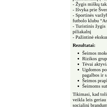
- Žygis miškų ta
- Išvyka prie Šve
- Sportinės varžy
futbolo klubu “A
- Turistinis žygi
piliakalnį
- Pažintinė ekskur
Rezultatai:
Šeimos mokos
Rizikos grupi
Tėvai aktyvi
Ugdomos pozi
pagalbos ir s
Šeimos prapl
Šeimoms sute
Tikimasi, kad tol
veikla leis geriau
socialinį brandum