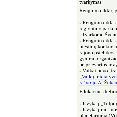
tvarkymas
Renginių ciklai, p
- Renginių ciklas
regioninio parko 
“Tvarkome Švento
- Renginių cikla
piešinių konkursa
rajono psichikos 
gynimo organizaci
be prievartos ir a
- Vaikai buvo įtr
„Vaikų iniciatyv
rašytojo A. Žuka
Edukacinės kelion
- Išvyka į „Tulpi
- Išvyka į motino
planetariumą (Vil