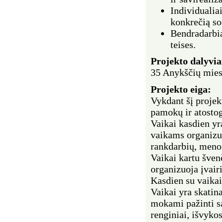
Individualiai
konkrečią so
Bendradarbia
teises.
Projekto dalyvia
35 Anykščių mies
Projekto eiga:
Vykdant šį projek
pamokų ir atostog
Vaikai kasdien yr
vaikams organizuo
rankdarbių, meno,
Vaikai kartu šven
organizuoja įvair
Kasdien su vaikai
Vaikai yra skati
mokami pažinti s
renginiai, išvykos