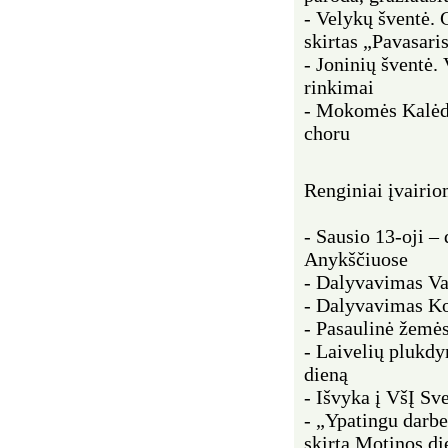
- Velykų šventė. 
skirtas „Pavasari
- Joninių šventė.
rinkimai
- Mokomės Kalėdi
choru
Renginiai įvairi
- Sausio 13-oji 
Anykščiuose
- Dalyvavimas Va
- Dalyvavimas Ko
- Pasaulinė žemės
- Laivelių plukd
dieną
- Išvyka į VšĮ Sv
- „Ypatingu darbe
skirta Motinos di