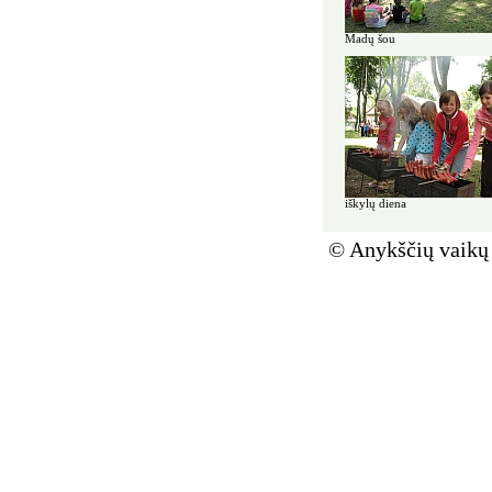
Madų šou
iškylų diena
© Anykščių vaikų