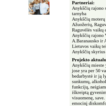
Partneriai:
Anykščių rajono s
tarnyba
Anykščių moterų 
Ažuožerių, Raguv
Raguvėlės vaikų 
Anykščių rajono V
A.Baranausko ir 
Lietuvos vaikų te
Anykščių skyrius
Projekto aktual
Anykščių mieste y
jose yra per 50 v
bedarbystė ir ją 
sunkumų, alkohol
funkcijų, neigia
iškreiptą gyvenim
visuomenę, save. 
emocinį diskomfor