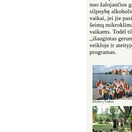
nuo žalojančios ga
silpnybę alkoholiu
vaikai, jei jie pa
šeimų mikroklimat
vaikams. Todėl t
,,išaugintas ger
veikloje ir ateity
programas.
Išvyka į Trakus